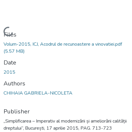
Loading...
Files
Volum-2015, ICJ, Acodrul de recunoastere a vinovatiei.pdf
(5.57 MB)
Date
2015
Authors
CHIHAIA GABRIELA-NICOLETA
Publisher
„Simplificarea – Imperativ al modernizării și ameliorării calității
dreptului”, București, 17 aprilie 2015, PAG. 713-723