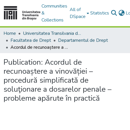
Communities
All of
&
Statistics
L
DSpace
Collections
Home
Universitatea Transilvania din Brasov
Facultatea de Drept
Departamentul de Drept
Acordul de recunoaștere a vinovăției – procedură simplificată de soluţionare a dosarelor penale – probleme apărute în practică
Publication:
Acordul de
recunoaștere a vinovăției –
procedură simplificată de
soluţionare a dosarelor penale –
probleme apărute în practică