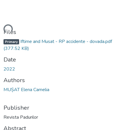
ding...
Files
Iftime and Musat - RP accidente - dovada.pdf
Primary
(377.52 KB)
Date
2022
Authors
MUȘAT Elena Camelia
Publisher
Revista Padurilor
Abstract