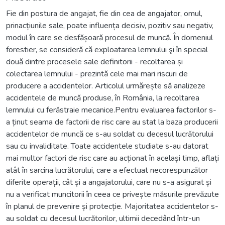
Fie din postura de angajat, fie din cea de angajator, omul,
prinacțiunile sale, poate influența decisiv, pozitiv sau negativ,
modul în care se desfășoară procesul de muncă. În domeniul
forestier, se consideră că exploatarea lemnului şi în special
două dintre procesele sale definitorii - recoltarea și
colectarea lemnului - prezintă cele mai mari riscuri de
producere a accidentelor. Articolul urmărește să analizeze
accidentele de muncă produse, în România, la recoltarea
lemnului cu ferăstraie mecanice.Pentru evaluarea factorilor s-
a ținut seama de factorii de risc care au stat la baza producerii
accidentelor de muncă ce s-au soldat cu decesul lucrătorului
sau cu invaliditate. Toate accidentele studiate s-au datorat
mai multor factori de risc care au acționat în același timp, aflați
atât în sarcina lucrătorului, care a efectuat necorespunzător
diferite operații, cât și a angajatorului, care nu s-a asigurat și
nu a verificat muncitorii în ceea ce privește măsurile prevăzute
în planul de prevenire și protecție. Majoritatea accidentelor s-
au soldat cu decesul lucrătorilor, ultimii decedând într-un