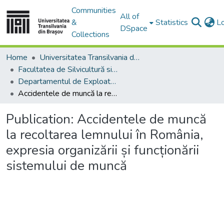
Communities
All of
&
Statistics
L
DSpace
Collections
Home
Universitatea Transilvania din Brasov
Facultatea de Silvicultură si Exploatări Forestiere
Departamentul de Exploatări Forestiere, Amenajarea Pădurilor şi Măsurători Terestre
Accidentele de muncă la recoltarea lemnului în România, expresia organizării și funcționării sistemului de muncă
Publication:
Accidentele de muncă
la recoltarea lemnului în România,
expresia organizării și funcționării
sistemului de muncă