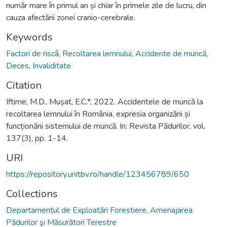
număr mare în primul an și chiar în primele zile de lucru, din
cauza afectării zonei cranio-cerebrale.
Keywords
Factori de riscâ
,
Recoltarea lemnului
,
Accidente de muncă
,
Deces
,
Invaliditate
Citation
Iftime, M.D., Mușat, E.C.*, 2022. Accidentele de muncă la
recoltarea lemnului în România, expresia organizării și
funcționării sistemului de muncă. In: Revista Pădurilor, vol.
137(3), pp. 1-14.
URI
https://repository.unitbv.ro/handle/123456789/650
Collections
Departamentul de Exploatări Forestiere, Amenajarea
Pădurilor şi Măsurători Terestre