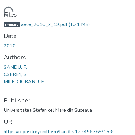
Loading...
Files
aece_2010_2_19.pdf
(1.71 MB)
Primary
Date
2010
Authors
SANDU, F.
CSEREY, S.
MILE-CIOBANU, E.
Publisher
Universitatea Stefan cel Mare din Suceava
URI
https://repository.unitbv.ro/handle/123456789/1530