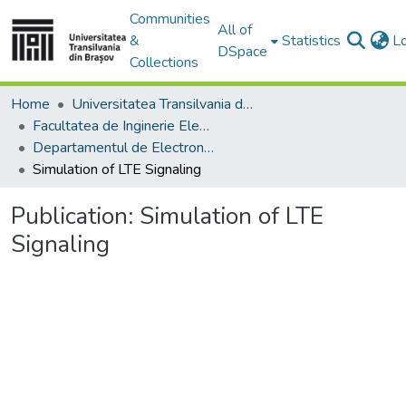
Communities
All of
&
Statistics
L
DSpace
Collections
Home
Universitatea Transilvania din Brasov
Facultatea de Inginerie Electrică și Știința Calculatoarelor
Departamentul de Electronică si Calculatoare
Simulation of LTE Signaling
Publication:
Simulation of LTE
Signaling