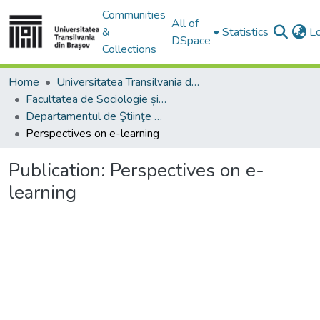
Communities
All of
&
Statistics
L
DSpace
Collections
Home
Universitatea Transilvania din Brasov
Facultatea de Sociologie și Comunicare
Departamentul de Ştiinţe Sociale şi ale Comunicării
Perspectives on e-learning
Publication:
Perspectives on e-
learning