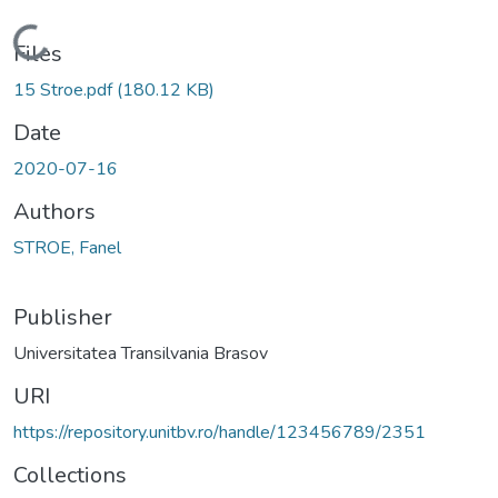
Loading...
Files
15 Stroe.pdf
(180.12 KB)
Date
2020-07-16
Authors
STROE, Fanel
Publisher
Universitatea Transilvania Brasov
URI
https://repository.unitbv.ro/handle/123456789/2351
Collections