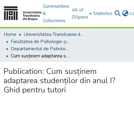
Communities
All of
&
Statistics
L
DSpace
Collections
Home
Universitatea Transilvania din Brasov
Facultatea de Psihologie și Științele Educației
Departamentul de Psihologie, Educatie si Pregatirea Personalului Didactic
Cum susținem adaptarea studenților din anul I? Ghid pentru tutori
Publication:
Cum susținem
adaptarea studenților din anul I?
Ghid pentru tutori