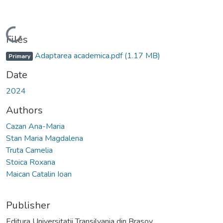
Loading...
Files
Adaptarea academica.pdf
(1.17 MB)
Primary
Date
2024
Authors
Cazan Ana-Maria
Stan Maria Magdalena
Truta Camelia
Stoica Roxana
Maican Catalin Ioan
Publisher
Editura Universitatii Transilvania din Brasov