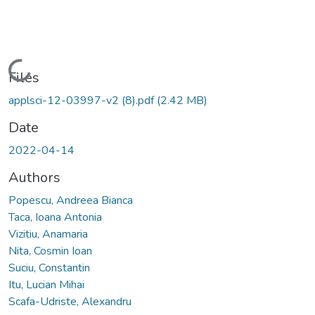
Loading...
Files
applsci-12-03997-v2 (8).pdf
(2.42 MB)
Date
2022-04-14
Authors
Popescu, Andreea Bianca
Taca, Ioana Antonia
Vizitiu, Anamaria
Nita, Cosmin Ioan
Suciu, Constantin
Itu, Lucian Mihai
Scafa-Udriste, Alexandru