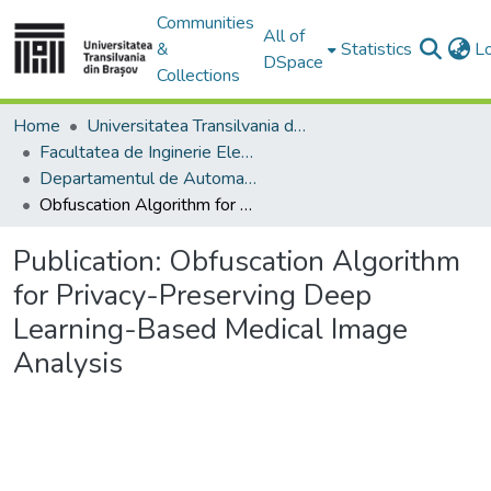
Communities
All of
&
Statistics
L
DSpace
Collections
Home
Universitatea Transilvania din Brasov
Facultatea de Inginerie Electrică și Știința Calculatoarelor
Departamentul de Automatică si Tehnologia Informatiei
Obfuscation Algorithm for Privacy-Preserving Deep Learning-Based Medical Image Analysis
Publication:
Obfuscation Algorithm
for Privacy-Preserving Deep
Learning-Based Medical Image
Analysis