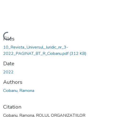
Loading...
Files
10_Revista_Universul_Juridic_nr_3-
2022_PAGINAT_BT_R_Ciobanu.pdf
(312 KB)
Date
2022
Authors
Ciobanu, Ramona
Citation
Ciobanu, Ramona, ROLUL ORGANIZAŢIILOR