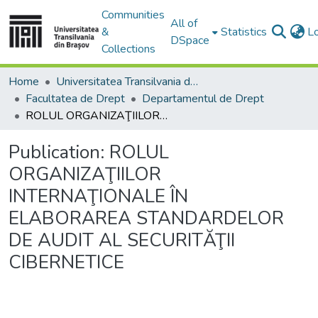
Communities
All of
&
Statistics
L
DSpace
Collections
Home
Universitatea Transilvania din Brasov
Facultatea de Drept
Departamentul de Drept
ROLUL ORGANIZAŢIILOR INTERNAŢIONALE ÎN ELABORAREA STANDARDELOR DE AUDIT AL SECURITĂŢII CIBERNETICE
Publication:
ROLUL
ORGANIZAŢIILOR
INTERNAŢIONALE ÎN
ELABORAREA STANDARDELOR
DE AUDIT AL SECURITĂŢII
CIBERNETICE