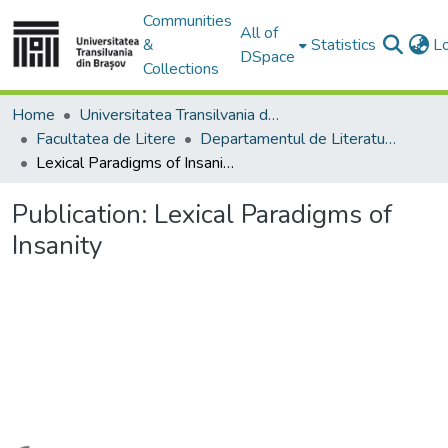
Communities
All of
&
Statistics
L
DSpace
Collections
Home
Universitatea Transilvania din Brasov
Facultatea de Litere
Departamentul de Literatură şi Studii Culturale
Lexical Paradigms of Insanity
Publication:
Lexical Paradigms of
Insanity