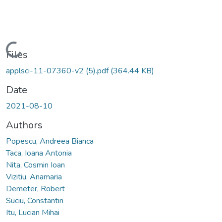
Loading...
Files
applsci-11-07360-v2 (5).pdf
(364.44 KB)
Date
2021-08-10
Authors
Popescu, Andreea Bianca
Taca, Ioana Antonia
Nita, Cosmin Ioan
Vizitiu, Anamaria
Demeter, Robert
Suciu, Constantin
Itu, Lucian Mihai