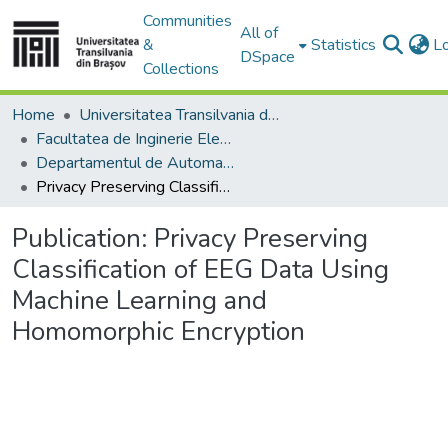
Communities
All of
&
Statistics
L
DSpace
Collections
Home
Universitatea Transilvania din Brasov
Facultatea de Inginerie Electrică și Știința Calculatoarelor
Departamentul de Automatică si Tehnologia Informatiei
Privacy Preserving Classification of EEG Data Using Machine Learning and Homomorphic Encryption
Publication:
Privacy Preserving
Classification of EEG Data Using
Machine Learning and
Homomorphic Encryption