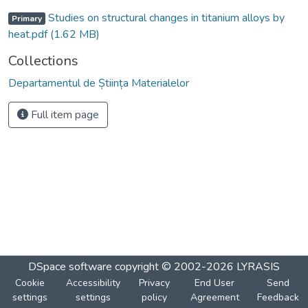
Studies on structural changes in titanium alloys by
Primary
heat.pdf
(1.62 MB)
Collections
Departamentul de Știința Materialelor
Full item page
DSpace software
copyright © 2002-2026
LYRASIS
Cookie
Accessibility
Privacy
End User
Send
settings
settings
policy
Agreement
Feedback