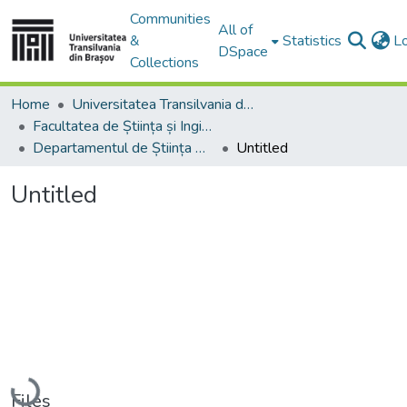
Communities
All of
&
Statistics
L
DSpace
Collections
Home
Universitatea Transilvania din Brasov
Facultatea de Știința și Ingineria Materialelor
Departamentul de Știința Materialelor
Untitled
Untitled
Loading...
Files