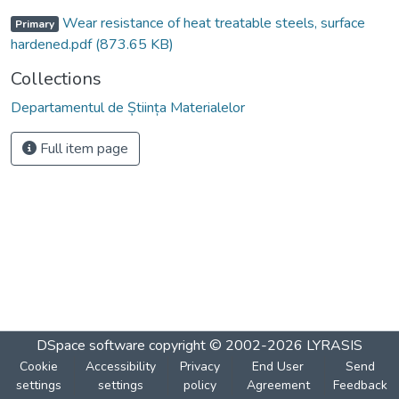
Wear resistance of heat treatable steels, surface
Primary
hardened.pdf
(873.65 KB)
Collections
Departamentul de Știința Materialelor
Full item page
DSpace software
copyright © 2002-2026
LYRASIS
Cookie
Accessibility
Privacy
End User
Send
settings
settings
policy
Agreement
Feedback