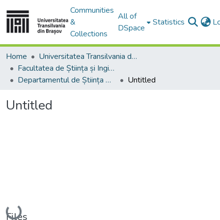
Communities
All of
&
Statistics
L
DSpace
Collections
Home
Universitatea Transilvania din Brasov
Facultatea de Știința și Ingineria Materialelor
Departamentul de Știința Materialelor
Untitled
Untitled
Loading...
Files