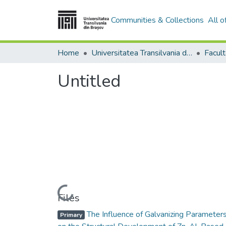
Communities & Collections
All 
Home
Universitatea Transilvania din Brasov
Untitled
Loading...
Files
The Influence of Galvanizing Parameter
Primary