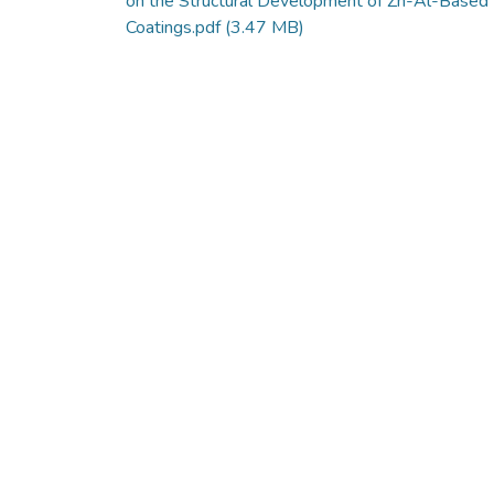
on the Structural Development of Zn-Al-Based
Coatings.pdf
(3.47 MB)