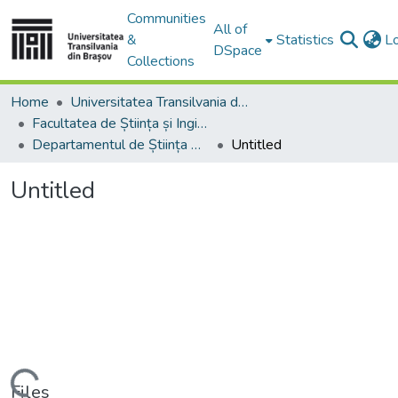
Communities
All of
&
Statistics
L
DSpace
Collections
Home
Universitatea Transilvania din Brasov
Facultatea de Știința și Ingineria Materialelor
Departamentul de Știința Materialelor
Untitled
Untitled
Loading...
Files