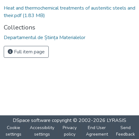
Heat and thermochemical treatments of austenitic steels and
their.pdf
(1.83 MB)
Collections
Departamentul de Știința Materialelor
Full item page
DSpace software
copyright © 2002-2026
LYRASIS
Cookie
Accessibility
Privacy
End User
Send
settings
settings
policy
Agreement
Feedback