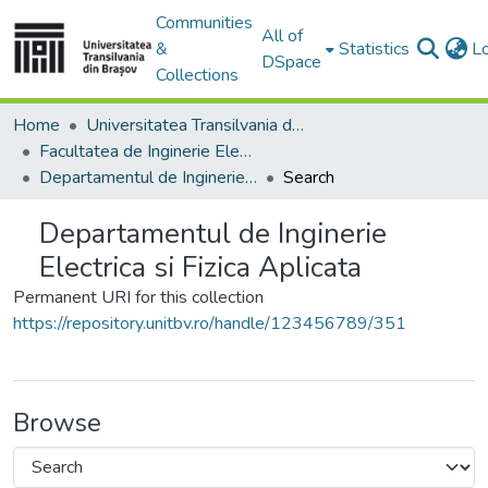
Communities
All of
&
Statistics
L
DSpace
Collections
Home
Universitatea Transilvania din Brasov
Facultatea de Inginerie Electrică și Știința Calculatoarelor
Departamentul de Inginerie Electrica si Fizica Aplicata
Search
Departamentul de Inginerie
Electrica si Fizica Aplicata
Permanent URI for this collection
https://repository.unitbv.ro/handle/123456789/351
Browse