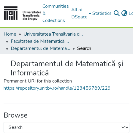
Communities
All of
&
Statistics
L
DSpace
Collections
Home
Universitatea Transilvania din Brasov
Facultatea de Matematică și Informatică
Departamentul de Matematică şi Informatică
Search
Departamentul de Matematică şi
Informatică
Permanent URI for this collection
https://repository.unitbv.ro/handle/123456789/229
Browse