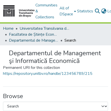
Communities
All of
&
Statistics
L
DSpace
Collections
Home
Universitatea Transilvania din Brasov
Facultatea de Științe Economice și Administrarea Afacerilor
Departamentul de Management şi Informatică Economică
Search
Departamentul de Management
şi Informatică Economică
Permanent URI for this collection
https://repository.unitbv.ro/handle/123456789/215
Browse