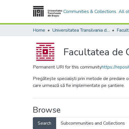
Communities & Collections
All 
Home
Universitatea Transilvania din Brasov
Facult
Facultatea de C
Permanent URI for this community
https://repo
Pregătește specialiști prin metode de predare orie
care urmează să fie implementate pe șantiere.
Browse
Search
Subcommunities and Collections