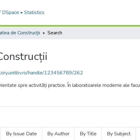
of DSpace
Statistics
atea de Construcții
Search
onstrucții
sitory.unitbv.ro/handle/123456789/262
ntate spre activități practice. În laboratoarele moderne ale facultă
By Issue Date
By Author
By Title
By Subject