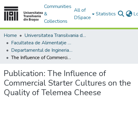
Communities
All of
&
Statistics
L
DSpace
Collections
Home
Universitatea Transilvania din Brasov
Facultatea de Alimentație și Turism
Departamentul de Ingineria şi Managementul Alimentaţiei şi Turismului
The Influence of Commercial Starter Cultures on the Quality of Telemea Cheese
Publication:
The Influence of
Commercial Starter Cultures on the
Quality of Telemea Cheese