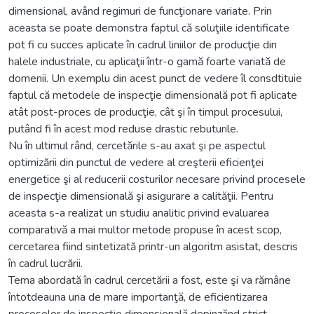
dimensional, având regimuri de funcţionare variate. Prin
aceasta se poate demonstra faptul că soluţiile identificate
pot fi cu succes aplicate în cadrul liniilor de producţie din
halele industriale, cu aplicaţii într-o gamă foarte variată de
domenii. Un exemplu din acest punct de vedere îl consdtituie
faptul că metodele de inspecţie dimensională pot fi aplicate
atât post-proces de producţie, cât şi în timpul procesului,
putând fi în acest mod reduse drastic rebuturile.
Nu în ultimul rând, cercetările s-au axat şi pe aspectul
optimizării din punctul de vedere al creşterii eficienţei
energetice şi al reducerii costurilor necesare privind procesele
de inspecţie dimensională şi asigurare a calităţii. Pentru
aceasta s-a realizat un studiu analitic privind evaluarea
comparativă a mai multor metode propuse în acest scop,
cercetarea fiind sintetizată printr-un algoritm asistat, descris
în cadrul lucrării.
Tema abordată în cadrul cercetării a fost, este şi va rămâne
întotdeauna una de mare importanţă, de eficientizarea
proceselor de inspecţie dimensională depinzănd strict