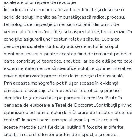
axiale ale unor repere de revoluţie.
În cadrul acestei monografii sunt identificate şi descrise o
serie de soluţii menite să îmbunătăţească radical procesul
tehnologic de inspecţie dimensională, atât din punct de
vedere al eficientizării, cât şi sub aspectul creşterii preciziei, în
condiţiile asigurării unor costuri relativ scăzute. Lucrarea
descrie principalele contribuţii aduse de autor în scopul
menţionat mai sus, printre acestea fiind de remarcat pe de-o
parte contribuţiile teoretice, analitice, iar pe de altă parte cele
experimentale menite să identifice soluţiile optime, inovative
privind optimizarea proceselor de inspecţie dimensională.
Prin această monografie pot fi uşor scoase în evidenţă
principalele avantaje ale metodelor teoretice şi practice
identificate şi dezvoltate pe parcursul cercetării făcute în
perioada de elaborare a Tezei de Doctorat „Contribuţii privind
optimizarea echipamentului de măsurare de la automatele de
control”. În acest sens, principalul avantaj este acela că
aceste metode sunt flexibile, putând fi folosite în diferite
situaţii, în cadrul diferitor posturi de inspecţie şi control