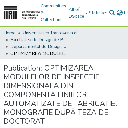
Communities
All of
&
Statistics
L
DSpace
Collections
Home
Universitatea Transilvania din Brasov
Facultatea de Design de Produs şi Mediu
Departamentul de Design de produs, Mecatronică și Mediu
OPTIMIZAREA MODULELOR DE INSPECTIE DIMENSIONALA DIN COMPONENTA LINIILOR AUTOMATIZATE DE FABRICATIE. MONOGRAFIE DUPĂ TEZA DE DOCTORAT
Publication:
OPTIMIZAREA
MODULELOR DE INSPECTIE
DIMENSIONALA DIN
COMPONENTA LINIILOR
AUTOMATIZATE DE FABRICATIE.
MONOGRAFIE DUPĂ TEZA DE
DOCTORAT