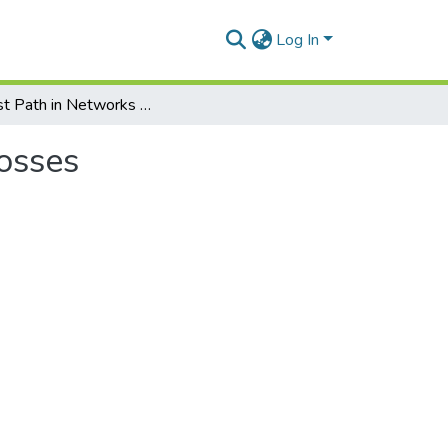
Log In
Widest Path in Networks with Gains/Losses
osses