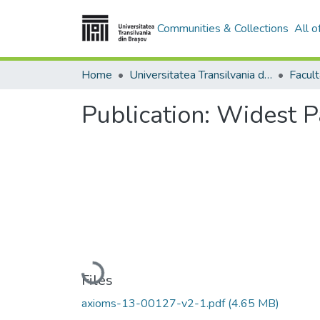
Communities & Collections
All 
Home
Universitatea Transilvania din Brasov
Publication:
Widest P
Loading...
Files
axioms-13-00127-v2-1.pdf
(4.65 MB)